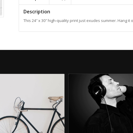
Description
This 24″ x 30″ high-quality print just exudes summer. Hang it 