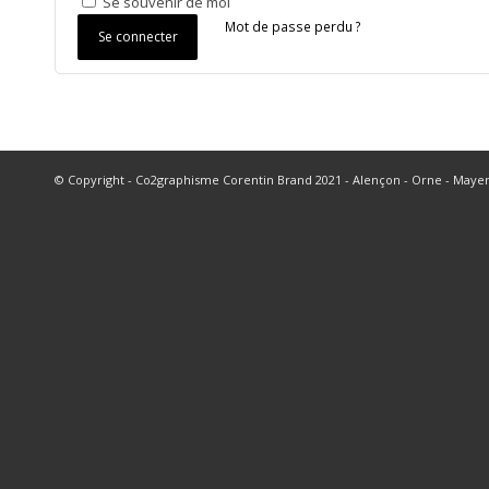
Se souvenir de moi
Mot de passe perdu ?
Se connecter
© Copyright - Co2graphisme Corentin Brand 2021 - Alençon - Orne - Maye